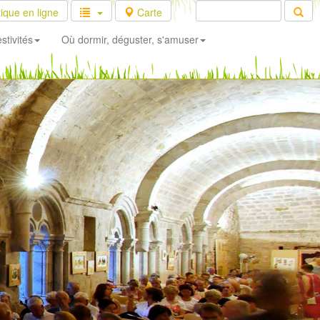
ique en ligne
Carte
stivités
Où dormir, déguster, s'amuser