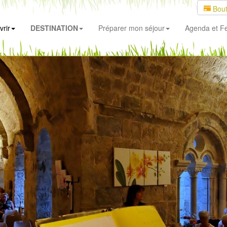
Bout
rir
DESTINATION
Préparer mon séjour
Agenda
et Fe