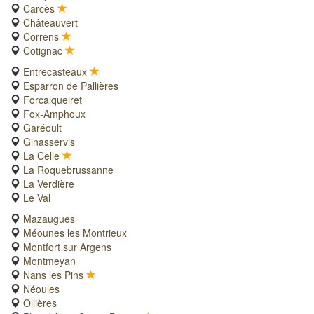
Carcès
Châteauvert
Correns
Cotignac
Entrecasteaux
Esparron de Pallières
Forcalqueiret
Fox-Amphoux
Garéoult
Ginasservis
La Celle
La Roquebrussanne
La Verdière
Le Val
Mazaugues
Méounes les Montrieux
Montfort sur Argens
Montmeyan
Nans les Pins
Néoules
Ollières