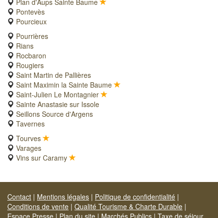
Plan d'Aups Sainte Baume
Pontevès
Pourcieux
Pourrières
Rians
Rocbaron
Rougiers
Saint Martin de Pallières
Saint Maximin la Sainte Baume
Saint-Julien Le Montagnier
Sainte Anastasie sur Issole
Seillons Source d'Argens
Tavernes
Tourves
Varages
Vins sur Caramy
Contact
|
Mentions légales
|
Politique de confidentialité
|
Conditions de vente
|
Qualité Tourisme & Charte Durable
|
Espace Presse
|
Plan du site
|
Marchés Publics
|
Taxe de séjour