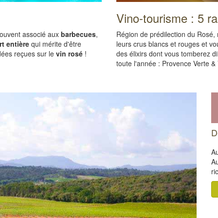
Vino-tourisme : 5 r
 Souvent associé aux
barbecues
,
Région de prédilection du Rosé, 
rt entière
qui mérite d'être
leurs crus blancs et rouges et vo
dées reçues sur le
vin rosé
!
des élixirs dont vous tomberez d
toute l'année : Provence Verte & 
D
Au
Au
ri