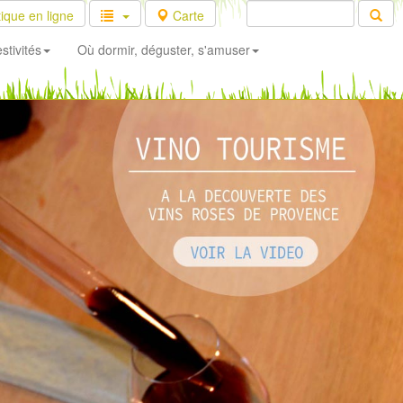
ique en ligne
Carte
stivités
Où dormir, déguster, s'amuser