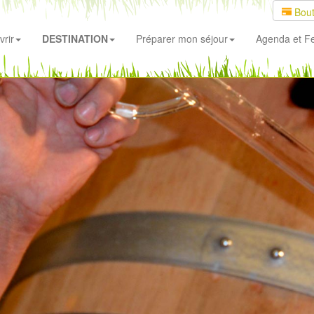
Bout
rir
DESTINATION
Préparer mon séjour
Agenda
et Fe