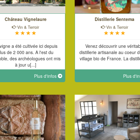
Château Vignelaure
Distillerie Sentema
Vin & Terroir
Vin & Terroir
vigne a été cultivée ici depuis
Venez découvrir une véritab
lus de 2 000 ans. A l'est du
distillerie artisanale au coeur 
oble, des archéologues ont mis
village bio de France. La distille
à jour u[...]
Plus d'infos
Plus d'i