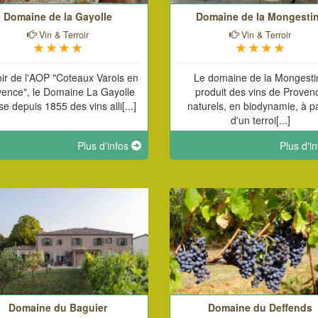
Domaine de la Gayolle
Domaine de la Mongesti
Vin & Terroir
Vin & Terroir
oir de l'AOP "Coteaux Varois en
Le domaine de la Mongesti
vence", le Domaine La Gayolle
produit des vins de Proven
ise depuis 1855 des vins alli[...]
naturels, en biodynamie, à pa
d'un terroi[...]
Plus d'infos
Plus d'i
Domaine du Baguier
Domaine du Deffends