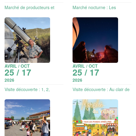
Marché de producteurs et
Marché nocturne : Les
artisans
Nocturne’s de Rocbaron
AVRIL / OCT
AVRIL / OCT
25 / 17
25 / 17
2026
2026
Visite découverte : 1, 2,
Visite découverte : Au clair de
3...soleil !
la lune, les étoiles de
Provence