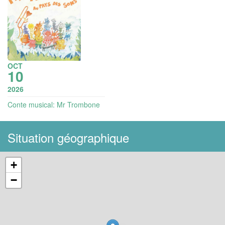
OCT
10
2026
Conte musical: Mr Trombone
au pays des sons (enfants 3-
10 ans)
Situation géographique
+
−