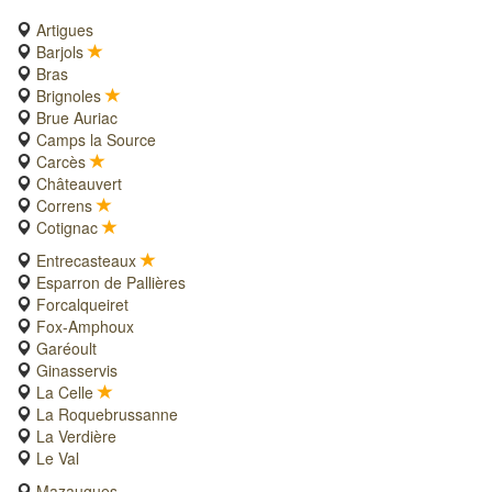
Artigues
Barjols
Bras
Brignoles
Brue Auriac
Camps la Source
Carcès
Châteauvert
Correns
Cotignac
Entrecasteaux
Esparron de Pallières
Forcalqueiret
Fox-Amphoux
Garéoult
Ginasservis
La Celle
La Roquebrussanne
La Verdière
Le Val
Mazaugues