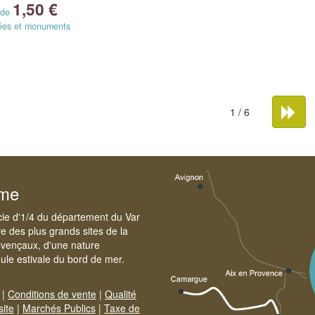
1,50 €
r de
es et monuments
1 / 6
sme
cie d'1/4 du département du Var
e des plus grands sites de la
ovençaux, d'une nature
foule estivale du bord de mer.
|
Conditions de vente
|
Qualité
site
|
Marchés Publics
|
Taxe de