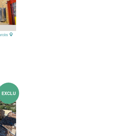
arcès
EXCLU