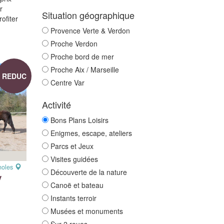
r
Situation géographique
ofiter
Provence Verte & Verdon
Proche Verdon
Proche bord de mer
Proche Aix / Marseille
REDUC
Centre Var
Activité
Bons Plans Loisirs
Enigmes, escape, ateliers
Parcs et Jeux
Visites guidées
noles
Découverte de la nature
y
Canoë et bateau
Instants terroir
Musées et monuments