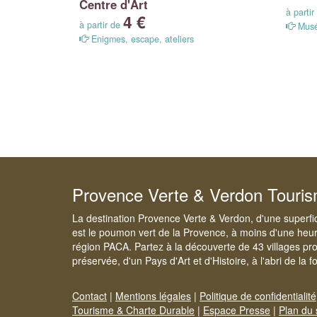
Centre d'Art
à parti
4 €
à partir de
Musé
Enigmes, escape, ateliers
Provence Verte & Verdon Touri
La destination Provence Verte & Verdon, d'une superfi
est le poumon vert de la Provence, à moins d'une heur
région PACA. Partez à la découverte de 43 villages pr
préservée, d'un Pays d'Art et d'Histoire, à l'abri de la 
Contact
|
Mentions légales
|
Politique de confidentialité
Tourisme & Charte Durable
|
Espace Presse
|
Plan du 