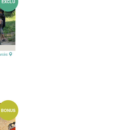
EXCLU
arcès
BONUS