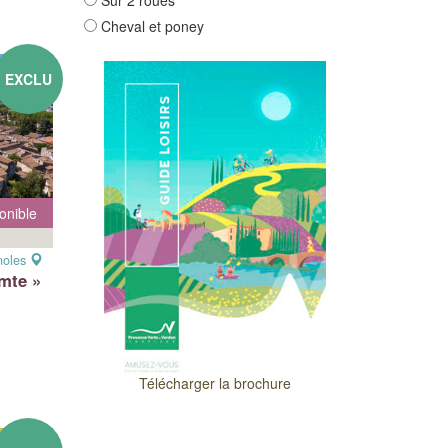
Sur 2 roues
Cheval et poney
EXCLU
onible
noles
mte »
Télécharger la brochure