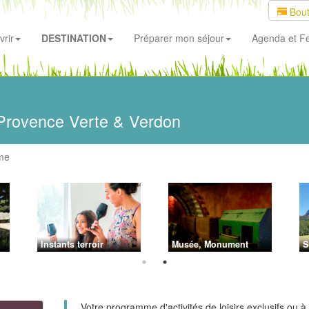
Bout
rir
DESTINATION
Préparer mon séjour
Agenda
et Fe
Provence Verte & Verdon
me
Instants terroir
Musée, Monument
S
Votre programme d'activités de loisirs exclusifs ou à 