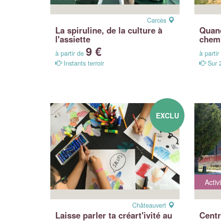
Carcès
La spiruline, de la culture à
Quand
l'assiette
chemi
9 €
à partir de
à parti
Instants terroir
Sur 
EXCLU
Activ
Châteauvert
Laisse parler ta créart'ivité au
Centr