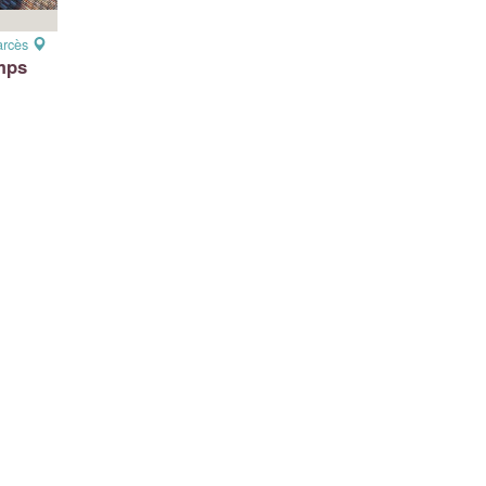
arcès
mps