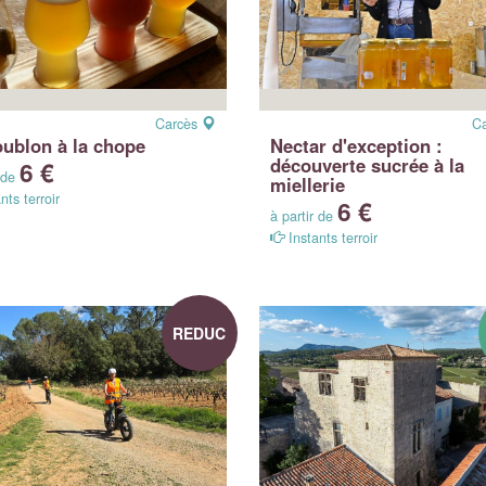
Carcès
C
ublon à la chope
Nectar d'exception :
découverte sucrée à la
6 €
r de
miellerie
nts terroir
6 €
à partir de
Instants terroir
REDUC