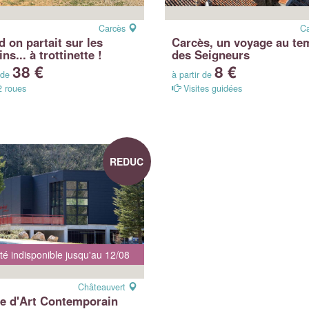
Carcès
C
 on partait sur les
Carcès, un voyage au te
ns... à trottinette !
des Seigneurs
38 €
8 €
r de
à partir de
2 roues
Visites guidées
REDUC
ité indisponible jusqu'au 12/08
Châteauvert
e d'Art Contemporain