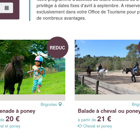
privilège à dates fixes d'avril à septembre. A réserve
exclusivement dans votre Office de Tourisme pour pr
de nombreux avantages.
REDUC
Brignoles
Brig
enade à poney
Balade à cheval ou pone
20 €
21 €
r de
à partir de
al et poney
Cheval et poney