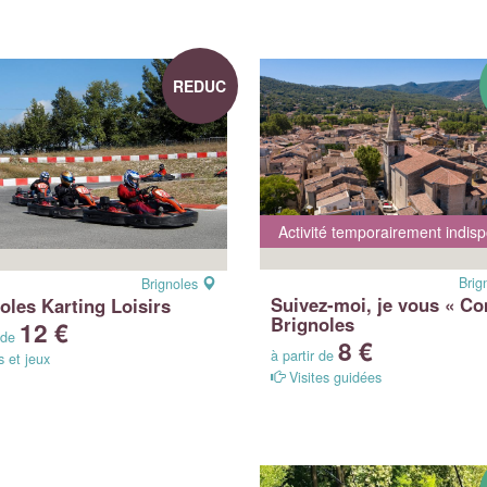
REDUC
Activité temporairement indisp
Brig
Brignoles
Suivez-moi, je vous « Co
oles Karting Loisirs
Brignoles
12 €
r de
8 €
à partir de
 et jeux
Visites guidées