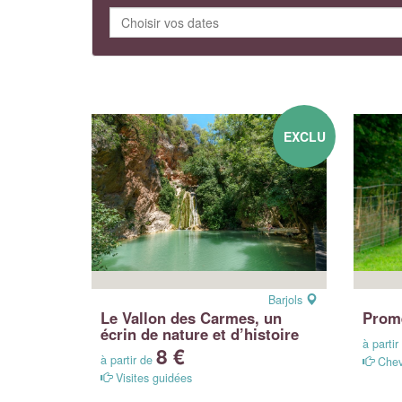
EXCLU
Barjols
Le Vallon des Carmes, un
Prom
écrin de nature et d’histoire
à parti
8 €
à partir de
Chev
Visites guidées