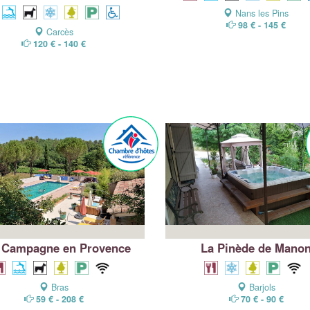
Nans les Pins
98 € - 145 €
Carcès
120 € - 140 €
 Campagne en Provence
La Pinède de Mano
Bras
Barjols
59 € - 208 €
70 € - 90 €