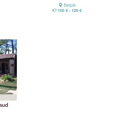
Barjols
100 € - 120 €
aud
s