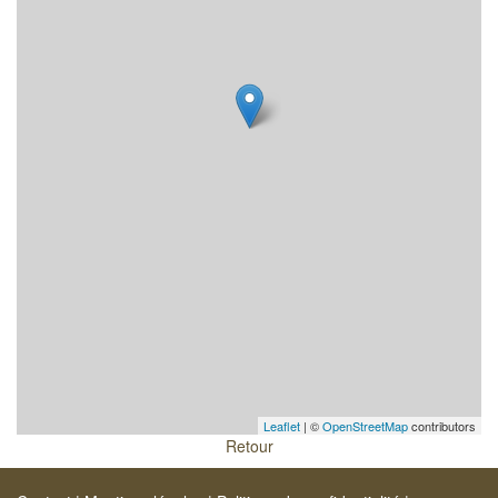
Leaflet
| ©
OpenStreetMap
contributors
Retour