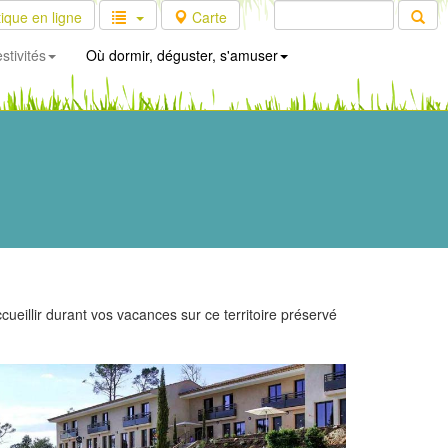
ique en ligne
Carte
stivités
Où dormir, déguster, s'amuser
illir durant vos vacances sur ce territoire préservé