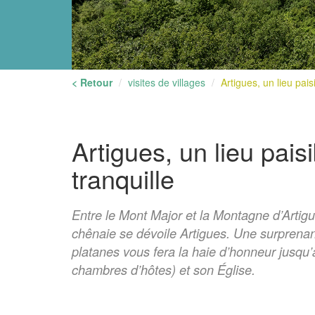
< Retour
visites de villages
Artigues, un lieu paisib
Artigues, un lieu paisi
tranquille
Entre le Mont Major et la Montagne d’Artig
chênaie se dévoile Artigues. Une surprena
platanes vous fera la haie d’honneur jusqu’
chambres d’hôtes) et son Église.