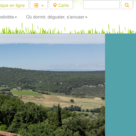
ique en ligne
Carte
stivités
Où dormir, déguster, s'amuser