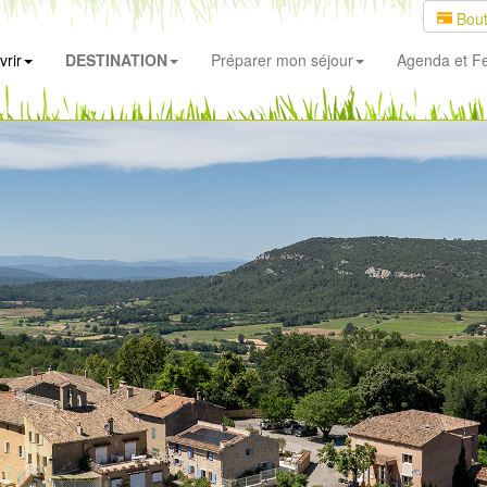
Bout
rir
DESTINATION
Préparer mon séjour
Agenda
et Fe