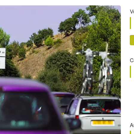
V
C
A