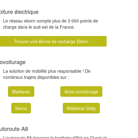
oiture électrique
Le réseau eborn compte plus de 3 000 points de
charge dans le sud-est de la France.
Trouver une Borne de recharge Eborn
ovoiturage
La solution de mobilité plus responsable ! De
nombreux trajets disponibles sur :
Blablacar
Aires covoiturage
Karos
Blablacar Daily
utoroute A8
L'autoroute A8 traverse le territoire d'Est en Ouest et