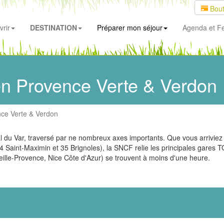
Bout
rir
DESTINATION
Préparer mon séjour
Agenda
et Fe
 en Provence Verte & Verdon
nce Verte & Verdon
l du Var, traversé par ne nombreux axes importants. Que vous arriviez e
s 34 Saint-Maximin et 35 Brignoles), la SNCF relie les principales gare
seille-Provence, Nice Côte d'Azur) se trouvent à moins d'une heure.