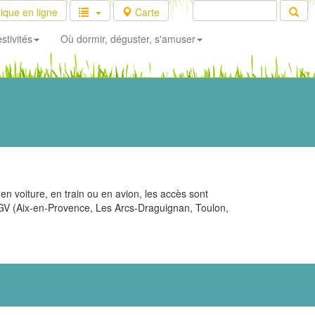
ique en ligne
Carte
stivités
Où dormir, déguster, s'amuser
n voiture, en train ou en avion, les accès sont
s TGV (Aix-en-Provence, Les Arcs-Draguignan, Toulon,