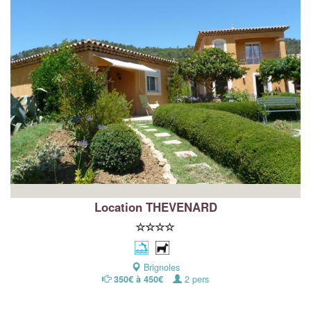
Location THEVENARD
Brignoles
350€ à 450€
2 pers