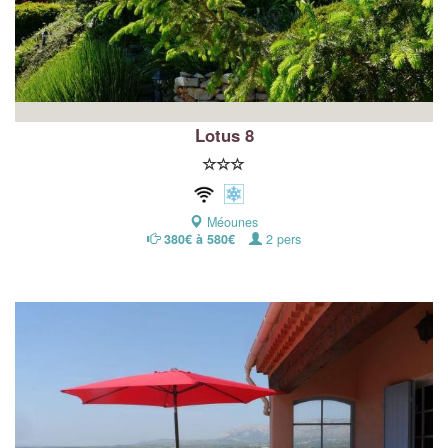
Lotus 8
Méounes
380€ à 580€
2 pers