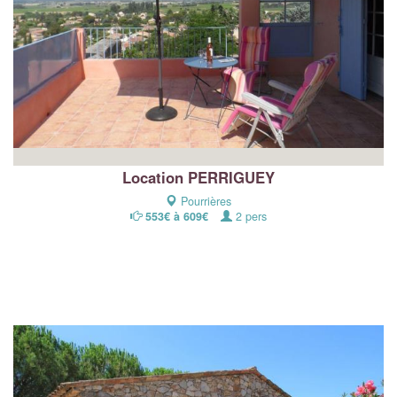
Location PERRIGUEY
Pourrières
553€ à 609€
2 pers