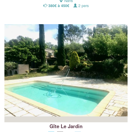
Nans
380€ à 450€
2 pers
Gîte Le Jardin