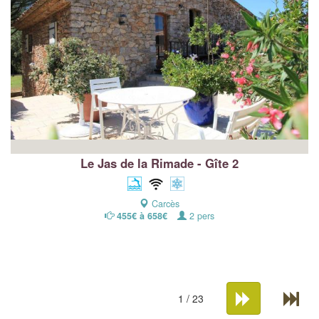
Le Jas de la Rimade - Gîte 2
Carcès
455€ à 658€
2 pers
1 / 23