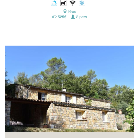
Bras
525€
2 pers