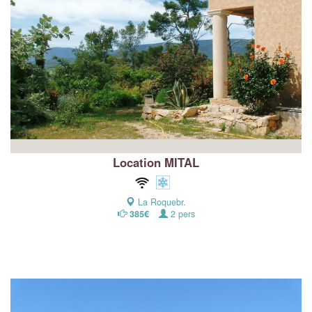
Location MITAL
La Roquebr.
385€
2 pers