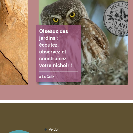
Oiseaux des
jardins :
écoutez,
observez et
construisez
votre nichoir !
à La Celle