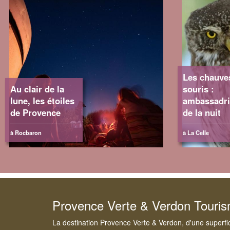
Les chauve
Au clair de la
souris :
lune, les étoiles
ambassadri
de Provence
de la nuit
à Rocbaron
à La Celle
Provence Verte & Verdon Touri
La destination Provence Verte & Verdon, d'une superfi