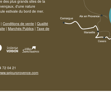
e des plus grands sites de la
ovençaux, d'une nature
foule estivale du bord de mer.
|
Conditions de vente
|
Qualité
site
|
Marchés Publics
|
Taxe de
4 72 04 21
www.sejourprovence.com