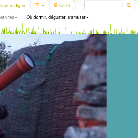
ique en ligne
Carte
stivités
Où dormir, déguster, s'amuser