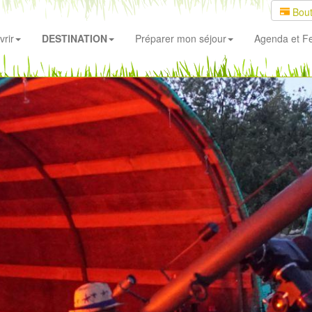
Bout
rir
DESTINATION
Préparer mon séjour
Agenda
et Fe