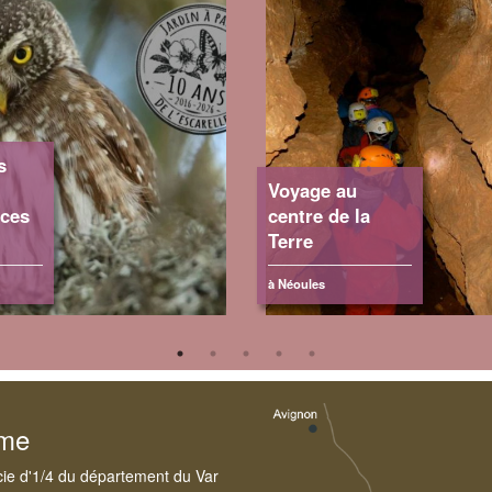
s
Voyage au
ces
centre de la
Terre
à Néoules
sme
cie d'1/4 du département du Var