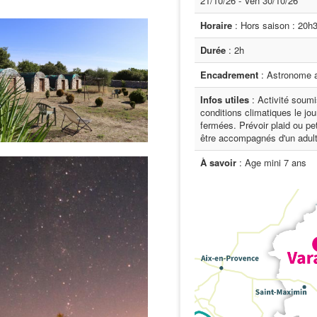
21/10/26 - Ven 30/10/26
Horaire
: Hors saison : 20h3
Durée
: 2h
Encadrement
: Astronome 
Infos utiles
: Activité soumi
conditions climatiques le j
fermées. Prévoir plaid ou pe
être accompagnés d'un adul
À savoir
: Age mini 7 ans