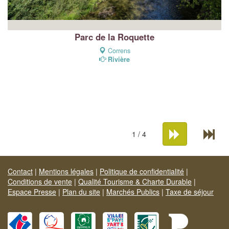
Parc de la Roquette
Correns
Rivière
1 / 4
Contact
|
Mentions légales
|
Politique de confidentialité
|
Conditions de vente
|
Qualité Tourisme & Charte Durable
|
Espace Presse
|
Plan du site
|
Marchés Publics
|
Taxe de séjour