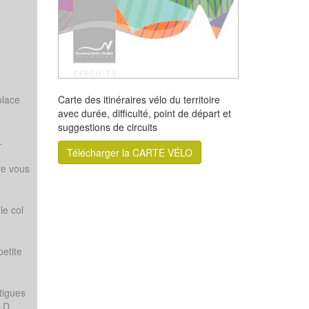
Carte des itinéraires vélo du territoire
place
avec durée, difficulté, point de départ et
suggestions de circuits
.
Télécharger la CARTE VÉLO
re vous
le col
petite
tigues
a D