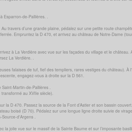
à Esparron-de-Pallières. .
Au travers d’une grande plaine, pédalez sur une petite route champêt
e ferrée. Empruntez la D 470, et arrivez au château de Notre-Dame (tour
rivez à La Verdière avec vue sur les façades du village et le château. 
rsez La Verdière. .
ses falaises de tuf, fief des templiers, rares vestiges du château). À l
 descente, engagez-vous à droite sur la D 561.
Saint-Martin-de-Pallières .
e transformé au XVIIe siècle).
sur la D 470. Passez la source de la Font d’Astier et son bassin couvert
ateau boisé (D 70). Pédalez sur une longue ligne droite suivie de virag
ns-Source-d'Argens .
vec la jolie vue sur le massif de la Sainte Baume et sur l’imposante basil