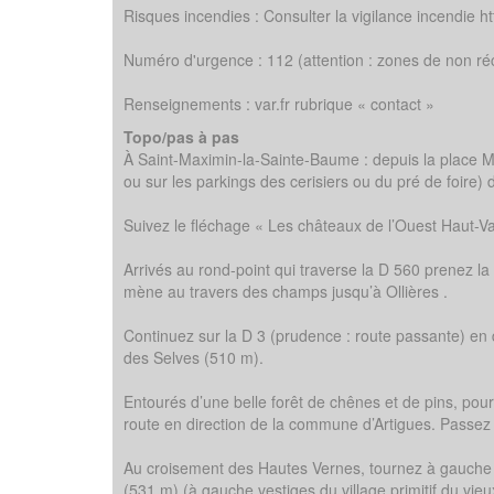
Risques incendies : Consulter la vigilance incendie ht
Numéro d'urgence : 112 (attention : zones de non réc
Renseignements : var.fr rubrique « contact »
Topo/pas à pas
À Saint-Maximin-la-Sainte-Baume : depuis la place M
ou sur les parkings des cerisiers ou du pré de foire) d
Suivez le fléchage « Les châteaux de l’Ouest Haut-Var 
Arrivés au rond-point qui traverse la D 560 prenez la
mène au travers des champs jusqu’à Ollières .
Continuez sur la D 3 (prudence : route passante) en 
des Selves (510 m).
Entourés d’une belle forêt de chênes et de pins, pour
route en direction de la commune d’Artigues. Passez
Au croisement des Hautes Vernes, tournez à gauche s
(531 m) (à gauche vestiges du village primitif du vie