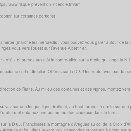
tps://www.risque-prevention-incendie.fr/var/
eption sur certaines portions)
alherbe (marché les mercredis ; vous pouvez vous garer autour de la 
irigez-vous vers l’ouest sur l’avenue Albert 1er.
- n°2 » et prenez aussitôt la contre-allée sur la droite qui longe la N 7
 deuxième sortie direction Ollières sur la D 3. Une route avec bande oc
direction de Rians. Au milieu des domaines et des vignes, montez vers 
suivez sur une longue ligne droite et, au bout, prenez à droite sur une 
 l’oratoire et entamez une bonne montée sinueuse dans la forêt.
ur la D 65. Franchissez la montagne d’Artigues au col de la Croix d’Ar
ux Artigues enfoui dans la verdure), descendez et tournez à droite sur l