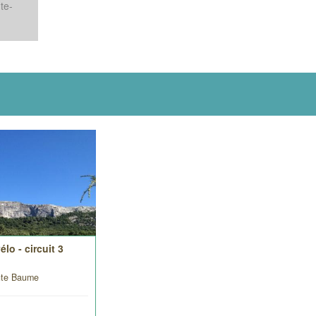
te-
lo - circuit 3
nte Baume