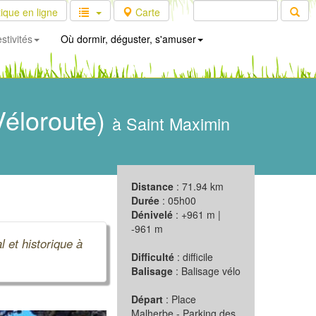
ique en ligne
Carte
stivités
Où dormir, déguster, s'amuser
(Véloroute)
à Saint Maximin
Distance
: 71.94 km
Durée
: 05h00
Dénivelé
: +961 m |
-961 m
 et historique à
Difficulté
: difficile
Balisage
: Balisage vélo
Départ
: Place
Malherbe - Parking des