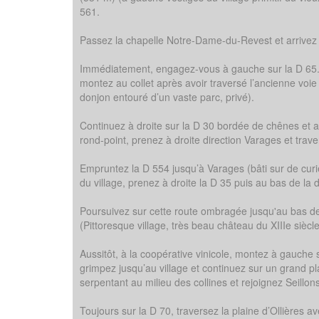
561.
Passez la chapelle Notre-Dame-du-Revest et arrivez 
Immédiatement, engagez-vous à gauche sur la D 65. 
montez au collet après avoir traversé l’ancienne voi
donjon entouré d’un vaste parc, privé).
Continuez à droite sur la D 30 bordée de chênes et ar
rond-point, prenez à droite direction Varages et trave
Empruntez la D 554 jusqu’à Varages (bâti sur de curieu
du village, prenez à droite la D 35 puis au bas de la
Poursuivez sur cette route ombragée jusqu'au bas de 
(Pittoresque village, très beau château du XIIIe siècl
Aussitôt, à la coopérative vinicole, montez à gauche 
grimpez jusqu’au village et continuez sur un grand pl
serpentant au milieu des collines et rejoignez Seillo
Toujours sur la D 70, traversez la plaine d’Ollières a