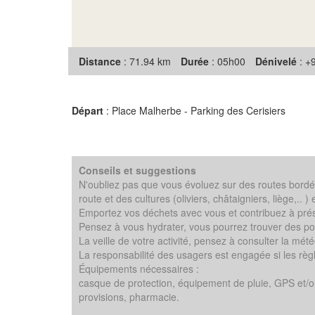
Distance
: 71.94 km
Durée
: 05h00
Dénivelé
: +
Départ
: Place Malherbe - Parking des Cerisiers
Conseils et suggestions
N'oubliez pas que vous évoluez sur des routes bordée
route et des cultures (oliviers, châtaigniers, liège,.
Emportez vos déchets avec vous et contribuez à pré
Pensez à vous hydrater, vous pourrez trouver des poi
La veille de votre activité, pensez à consulter la mété
La responsabilité des usagers est engagée si les règ
Équipements nécessaires :
casque de protection, équipement de pluie, GPS et/ou 
provisions, pharmacie.