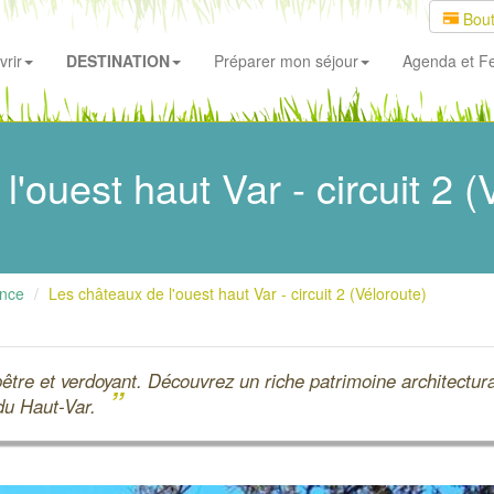
Bout
rir
DESTINATION
Préparer mon séjour
Agenda
et Fe
'ouest haut Var - circuit 2 
ence
Les châteaux de l'ouest haut Var - circuit 2 (Véloroute)
tre et verdoyant. Découvrez un riche patrimoine architectural
”
 du Haut-Var.