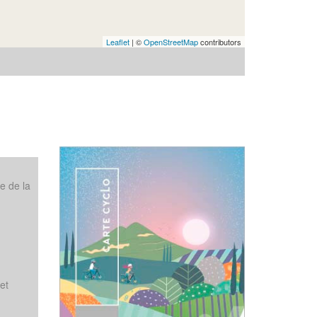
Leaflet
| ©
OpenStreetMap
contributors
e de la
et