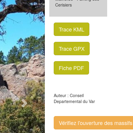
Suivant
Cerisiers
Trace KML
Trace GPX
Fiche PDF
Auteur : Conseil
Departemental du Var
Vérifiez l'ouverture des massifs