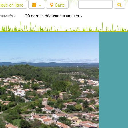
ique en ligne
Carte
stivités
Où dormir, déguster, s'amuser