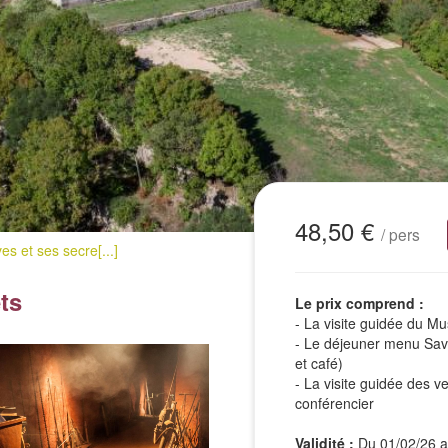
48,50 €
/ pers
es et ses secre[...]
ts
Le prix comprend :
- La visite guidée du 
- Le déjeuner menu Save
et café)
- La visite guidée des v
conférencier
Validité :
Du 01/02/26 au