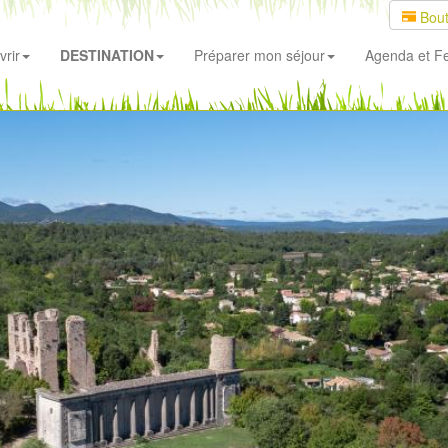
Bout
rir
DESTINATION
Préparer mon séjour
Agenda
et Fe