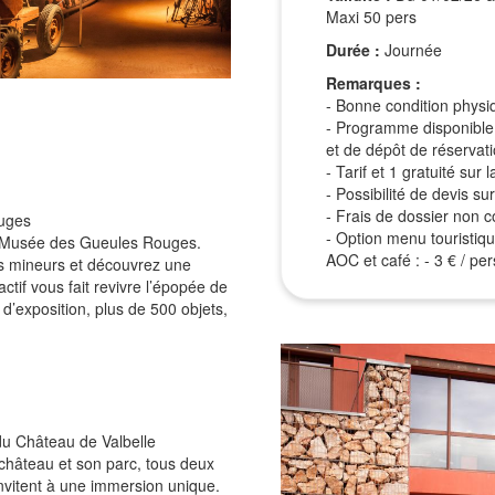
Maxi 50 pers
Durée :
Journée
Remarques :
- Bonne condition physi
- Programme disponible 
et de dépôt de réservat
- Tarif et 1 gratuité su
- Possibilité de devis 
- Frais de dossier non co
uges
- Option menu touristiqu
au Musée des Gueules Rouges.
AOC et café : - 3 € / per
s mineurs et découvrez une
ctif vous fait revivre l’épopée de
 d’exposition, plus de 500 objets,
du Château de Valbelle
 château et son parc, tous deux
invitent à une immersion unique.