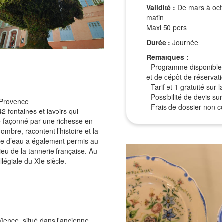
Validité :
De mars à octo
matin
Maxi 50 pers
Durée :
Journée
Remarques :
- Programme disponible 
et de dépôt de réservat
- Tarif et 1 gratuité su
- Possibilité de devis 
a Provence
- Frais de dossier non co
 fontaines et lavoirs qui
ue façonné par une richesse en
ombre, racontent l’histoire et la
nce d’eau a également permis au
ieu de la tannerie française. Au
llégiale du XIe siècle.
ïence, situé dans l'ancienne