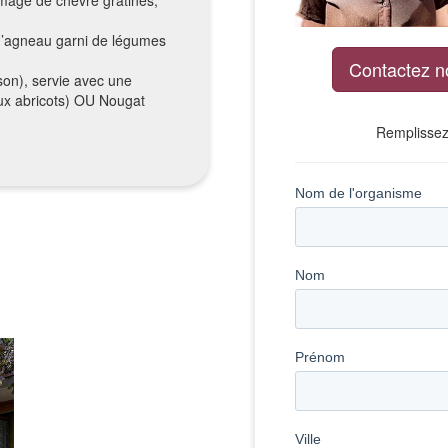
d’agneau garni de légumes
Contactez n
ison), servie avec une
 aux abricots) OU Nougat
Remplissez 
Leaflet
| ©
OpenStreetMap
contributors