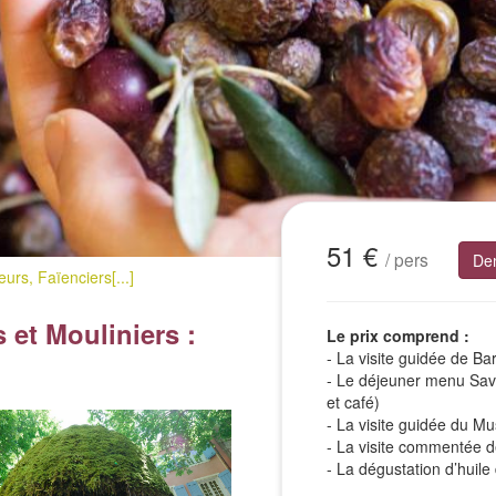
51 €
/ pers
De
urs, Faïenciers[...]
 et Mouliniers :
Le prix comprend :
- La visite guidée de Ba
- Le déjeuner menu Save
et café)
- La visite guidée du M
- La visite commentée de
- La dégustation d’huile 