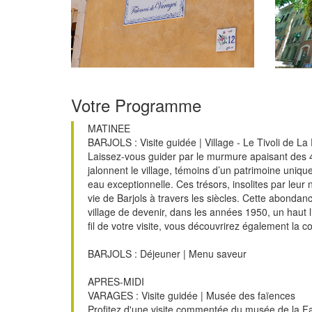
Votre Programme
MATINEE
BARJOLS : Visite guidée | Village - Le Tivoli de L
Laissez-vous guider par le murmure apaisant des 42
jalonnent le village, témoins d’un patrimoine uniq
eau exceptionnelle. Ces trésors, insolites par leur n
vie de Barjols à travers les siècles. Cette abonda
village de devenir, dans les années 1950, un haut l
fil de votre visite, vous découvrirez également la co
BARJOLS : Déjeuner | Menu saveur
APRES-MIDI
VARAGES : Visite guidée | Musée des faïences
Profitez d'une visite commentée du musée de la Fa