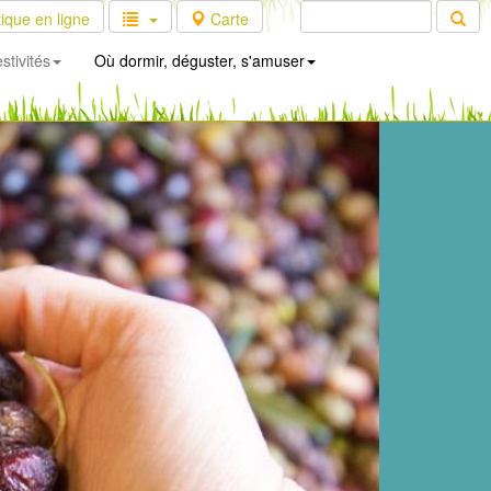
ique en ligne
Carte
stivités
Où dormir, déguster, s'amuser