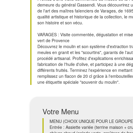
demeure du général Gassendi. Vous découvrirez un
de l'art des maîtres faïenciers de Varages, de 1695
qualité artistique et historique de la collection, le
son histoire et son vécu.
VARAGES : Visite commentée, dégustation et mise en 
vert de Provence
Découvrez le moulin et son système d'extraction tra
meules en granit et les "scourtins", garants de l'aut
procédé artisanal. Profitez d'explications enrichissa
fabrication de l'huile d'olive, et participez à une
différents fruités. Terminez l'expérience en mettant 
remplissez un flacon de 20 cl grâce à l'embouteill
une étiquette spéciale "souvenir du moulin".
Votre Menu
MENU (CHOIX UNIQUE POUR LE GROUPE
Entrée : Assiette variée (terrine maison + cr
chèvre chaud (salade verte, croûtons de fr