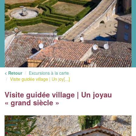
< Retour
Excursions à la carte
Visite guidée village | Un joy[...]
Visite guidée village | Un joyau
« grand siècle »