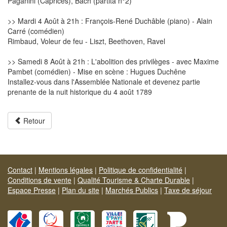
Paganini (Caprices), Bach (partita n°2)
>> Mardi 4 Août à 21h : François-René Duchâble (piano) - Alain
Carré (comédien)
Rimbaud, Voleur de feu - Liszt, Beethoven, Ravel
>> Samedi 8 Août à 21h : L'abolition des privilèges - avec Maxime
Pambet (comédien) - Mise en scène : Hugues Duchêne
Installez-vous dans l'Assemblée Nationale et devenez partie
prenante de la nuit historique du 4 août 1789
Retour
Contact
|
Mentions légales
|
Politique de confidentialité
|
Conditions de vente
|
Qualité Tourisme & Charte Durable
|
Espace Presse
|
Plan du site
|
Marchés Publics
|
Taxe de séjour