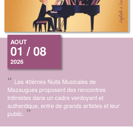
AOUT
01 / 08
2026
“
Les 40èmes Nuits Musicales de
Mazaugues proposent des rencontres
intimistes dans un cadre verdoyant et
authentique, entre de grands artistes et leur
”
public.