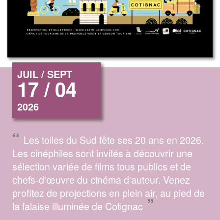
JUIL / SEPT
17 / 04
2026
“
Les toiles du Sud fête ses 20 ans en 2026.
Les cinéphiles sont invités à découvrir une
sélection variée de films tous publics et de
chefs-d'œuvre du cinéma d'auteur. Venez
profitez de projections en plein air, au pied de
”
la falaise illuminée de Cotignac