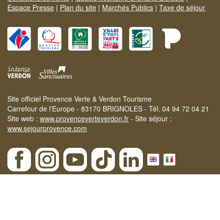
Espace Presse
|
Plan du site
|
Marchés Publics
|
Taxe de séjour
Site officiel Provence Verte & Verdon Tourisme
Carrefour de l'Europe - 83170 BRIGNOLES - Tél. 04 94 72 04 21
Site web :
www.provenceverteverdon.fr
- Site séjour :
www.sejourprovence.com
×
Etat des massifs le 07-08-2026 :
ROUGE
| Notre
SÉLECTION
D'ACTIVITÉS
praticables même en cas de fermeture des massifs.