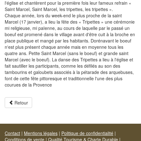
l'église et chantèrent pour la première fois leur fameux refrain «
Saint Marcel, Saint Marcel, les tripettes, les tripettes ».
Chaque année, lors du week-end le plus proche de la saint
Marcel (17 janvier), a lieu la fête des « Tripettes » une cérémonie
mi religieuse, mi païenne, au cours de laquelle par le passé un
boeuf est promené dans le village avant d'être cuit à la broche en
place publique et mangé par les habitants. Dorénavant le boeuf
n'est plus présent chaque année mais en moyenne tous les
quatre ans. Petite Saint Marcel (sans le boeuf) et grande saint
Marcel (avec le boeuf). La danse des Tripettes a lieu à l'église et
fait sautiller les participants, comme les défilés au son des
tambourins et galoubets associés à la pétarade des arquebuses,
font de cette fête pittoresque et traditionnelle l'une des plus
courues de la Provence
Retour
Contact
|
Mentions légales
|
Politique de confidentialité
|
Conditions de vente
|
Qualité Tourisme & Charte Durable
|