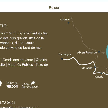
Retour
sme
cie d'1/4 du département du Var
e des plus grands sites de la
ovençaux, d'une nature
foule estivale du bord de mer.
|
Conditions de vente
|
Qualité
site
|
Marchés Publics
|
Taxe de
4 72 04 21
www.sejourprovence.com