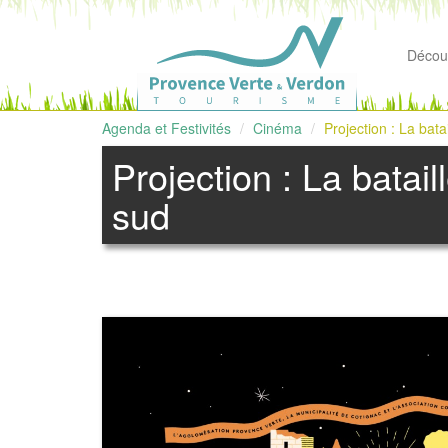
Découv
Agenda et Festivités
Cinéma
Projection : La bata
Projection : La batail
sud