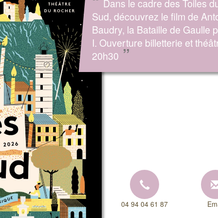
“
Dans le cadre des Toiles d
Sud, découvrez le film de Ant
Baudry, la Bataille de Gaulle p
I. Ouverture billetterie et théât
”
20h30
04 94 04 61 87
Ema