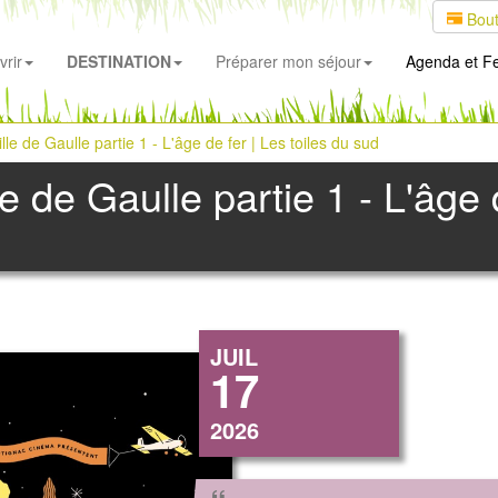
Bout
rir
DESTINATION
Préparer mon séjour
Agenda
et Fe
ille de Gaulle partie 1 - L'âge de fer | Les toiles du sud
le de Gaulle partie 1 - L'âge 
JUIL
17
2026