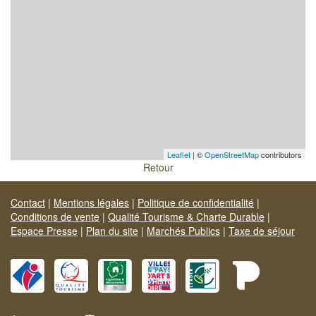
Leaflet
| ©
OpenStreetMap
contributors
Retour
Contact
|
Mentions légales
|
Politique de confidentialité
|
Conditions de vente
|
Qualité Tourisme & Charte Durable
|
Espace Presse
|
Plan du site
|
Marchés Publics
|
Taxe de séjour