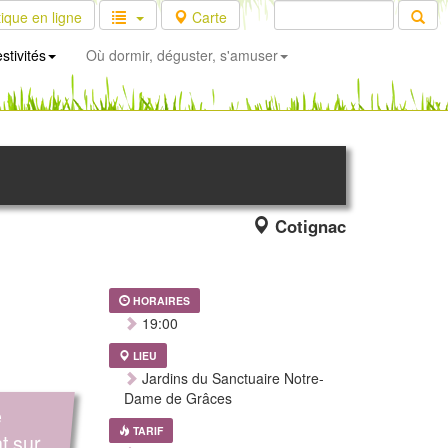
ique en ligne
Carte
stivités
Où dormir, déguster, s'amuser
Cotignac
HORAIRES
19:00
LIEU
Jardins du Sanctuaire Notre-
Dame de Grâces
e
TARIF
t sur