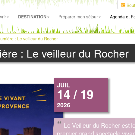
Bout
rir
DESTINATION
Préparer mon séjour
Agenda
et Fe
lumière : Le veilleur du Rocher
ère : Le veilleur du Rocher
JUIL
14 / 19
2026
“
Le Veilleur du Rocher est l
premier grand spectacle vivan