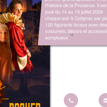
l'histoire de la Provence. Il se
joué du 14 au 19 juillet 2026
chaque soir à Cotignac par pl
120 figurants locaux avec de
costumes, décors et accessoi
”
somptueux