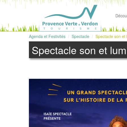
Découv
Agenda et Festivités
Spectacle
Spectacle son et 
Spectacle son et lumi