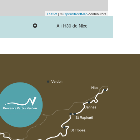
Leaflet
| ©
OpenStreetMap
contributors
A 1H30 de Nice