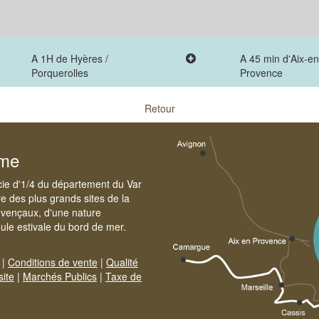
A 1H de Hyères /
A 45 min d'Aix-en
Porquerolles
Provence
Retour
sme
cie d'1/4 du département du Var
e des plus grands sites de la
ovençaux, d'une nature
foule estivale du bord de mer.
|
Conditions de vente
|
Qualité
site
|
Marchés Publics
|
Taxe de