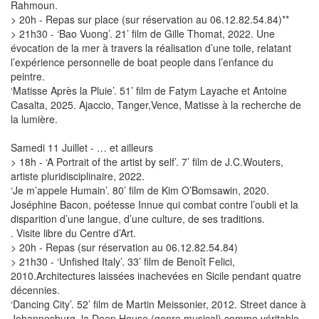
Rahmoun.
> 20h - Repas sur place (sur réservation au 06.12.82.54.84)**
> 21h30 - ‘Bao Vuong’. 21’ film de Gille Thomat, 2022. Une
évocation de la mer à travers la réalisation d’une toile, relatant
l’expérience personnelle de boat people dans l’enfance du
peintre.
‘Matisse Après la Pluie’. 51’ film de Fatym Layache et Antoine
Casalta, 2025. Ajaccio, Tanger,Vence, Matisse à la recherche de
la lumière.
Samedi 11 Juillet - … et ailleurs
> 18h - ‘A Portrait of the artist by self’. 7’ film de J.C.Wouters,
artiste pluridisciplinaire, 2022.
‘Je m’appele Humain’. 80’ film de Kim O’Bomsawin, 2020.
Joséphine Bacon, poétesse Innue qui combat contre l’oubli et la
disparition d’une langue, d’une culture, de ses traditions.
. Visite libre du Centre d’Art.
> 20h - Repas (sur réservation au 06.12.82.54.84)
> 21h30 - ‘Unfished Italy’. 33’ film de Benoît Felici,
2010.Architectures laissées inachevées en Sicile pendant quatre
décennies.
‘Dancing City’. 52’ film de Martin Meissonier, 2012. Street dance à
Johannesburg, la Deep House (genre musical) comme véritable