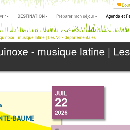
Bout
rir
DESTINATION
Préparer mon séjour
Agenda
et Fe
quinoxe - musique latine | Les Voix départementales
inoxe - musique latine | Les
JUIL
22
2026