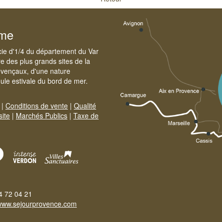
sme
cie d'1/4 du département du Var
e des plus grands sites de la
ovençaux, d'une nature
foule estivale du bord de mer.
|
Conditions de vente
|
Qualité
site
|
Marchés Publics
|
Taxe de
4 72 04 21
www.sejourprovence.com