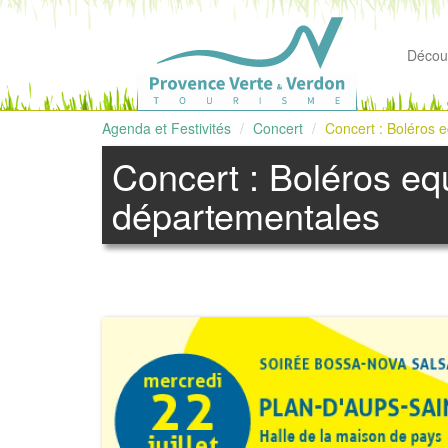
Découv
Agenda et Festivités
Concert
Concert : Boléros e
Concert : Boléros equ
départementales