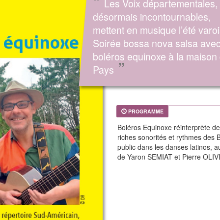
“
Les Voix départementales,
désormais incontournables,
mettent en musique l’été varoi
Soirée bossa nova salsa ave
boléros equinoxe à la maison
”
Pays
PROGRAMME
Boléros Equinoxe réinterprète de
riches sonorités et rythmes des B
public dans les danses latinos, a
de Yaron SEMIAT et Pierre OLI