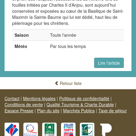
fouilles initiées par Charles II d’Anjou, sont aujourd’hui
conservées et exposées au cœur de la Basilique de Saint-
Maximin la Sainte-Baume qui lui est dédié, haut lieu de
pèlerinage pour les chrétiens.
Saison
Toute l'année
Météo
Par tous les temps
Lire l'article
Retour liste
Contact
|
Mentions légales
|
Politique de confidentialité
|
Conditions de vente
|
Qualité Tourisme & Charte Durable
|
Espace Presse
|
Plan du site
|
Marchés Publics
|
Taxe de séjour