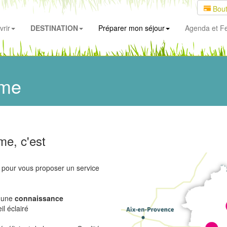
Bout
rir
DESTINATION
Préparer mon séjour
Agenda
et Fe
sme
me, c'est
, pour vous proposer un service
t une
connaissance
il éclairé