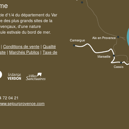
sme
cie d'1/4 du département du Var
e des plus grands sites de la
ovençaux, d'une nature
foule estivale du bord de mer.
|
Conditions de vente
|
Qualité
site
|
Marchés Publics
|
Taxe de
4 72 04 21
www.sejourprovence.com