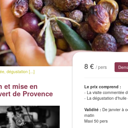
8 €
/ pers
Dema
e, dégustation [...]
n et mise en
Le prix comprend :
r vert de Provence
- La visite commentée de
- La dégustation d'huile 
Validité :
De janvier à o
matin
Maxi 50 pers