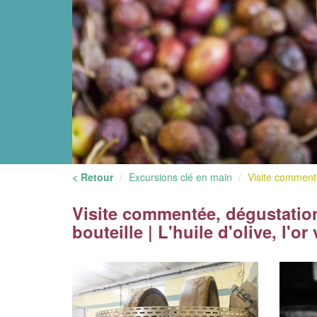
< Retour
Excursions clé en main
Visite commenté
Visite commentée, dégustatio
bouteille | L'huile d'olive, l'o