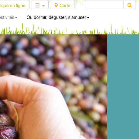
ique en ligne
Carte
stivités
Où dormir, déguster, s'amuser