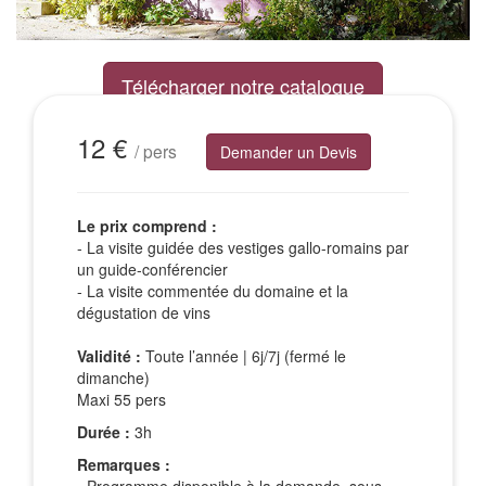
Télécharger notre catalogue
Excursions Groupes
12 €
/ pers
Demander un Devis
Le prix comprend :
- La visite guidée des vestiges gallo-romains par
un guide-conférencier
- La visite commentée du domaine et la
dégustation de vins
Validité :
Toute l’année | 6j/7j (fermé le
dimanche)
Maxi 55 pers
Durée :
3h
Remarques :