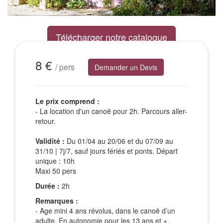
Télécharger notre catalogue
Excursions Groupes
8 €
/ pers
Demander un Devis
Le prix comprend :
- La location d'un canoë pour 2h. Parcours aller-
retour.
Validité :
Du 01/04 au 20/06 et du 07/09 au
31/10 | 7j/7, sauf jours fériés et ponts. Départ
unique : 10h
Maxi 50 pers
Durée :
2h
Remarques :
- Age mini 4 ans révolus, dans le canoë d’un
adulte. En autonomie pour les 13 ans et +,