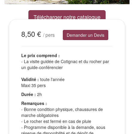
Télécharger notre catalogue
Excursions Groupes
8,50 €
/ pers
Demander un Devis
Le prix comprend :
- La visite guidée de Cotignac et du rocher par
un guide-conférencier
Validité :
toute l'année
Maxi 35 pers
Durée :
2h
Remarques :
- Bonne condition physique, chaussures de
marche obligatoires
- Le rocher est fermé en cas de pluie
- Programme disponible à la demande, sous
réserve de disponibilité et de dépôt de