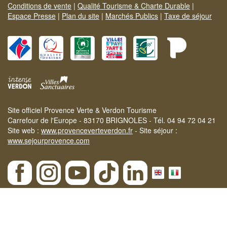
Conditions de vente
|
Qualité Tourisme & Charte Durable
|
Espace Presse
|
Plan du site
|
Marchés Publics
|
Taxe de séjour
Site officiel Provence Verte & Verdon Tourisme
Carrefour de l'Europe - 83170 BRIGNOLES - Tél. 04 94 72 04 21
Site web :
www.provenceverteverdon.fr
- Site séjour :
www.sejourprovence.com
×
Etat des massifs le 08-08-2026 :
ROUGE
| Notre
SÉLECTION