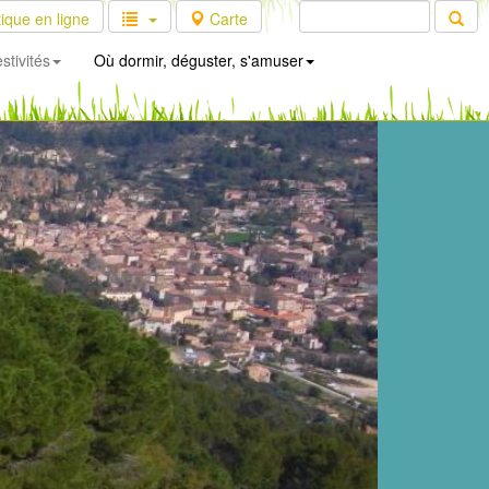
ique en ligne
Carte
stivités
Où dormir, déguster, s'amuser