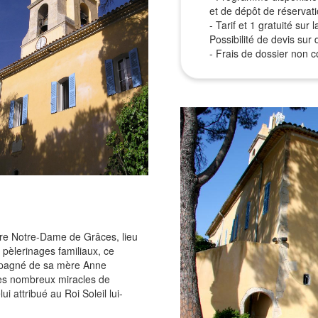
et de dépôt de réservat
- Tarif et 1 gratuité su
Possibilité de devis su
- Frais de dossier non co
ire Notre-Dame de Grâces, lieu
 pèlerinages familiaux, ce
ompagné de sa mère Anne
les nombreux miracles de
ui attribué au Roi Soleil lui-