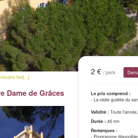
2 €
/ pers
Dema
nctuaire Not[...]
tre Dame de Grâces
Le prix comprend :
- La visite guidée du sa
Validité :
Toute l'année,
Durée :
45 mn
Remarques :
- Programme disponible 