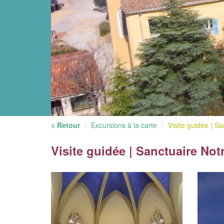
< Retour
Excursions à la carte
Visite guidée | Sa
Visite guidée | Sanctuaire No