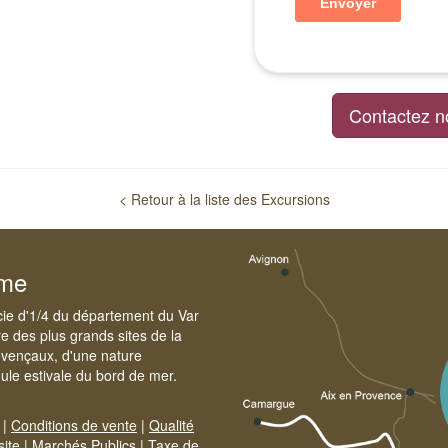
Contactez n
< Retour à la liste des Excursions
sme
cie d'1/4 du département du Var
e des plus grands sites de la
ovençaux, d'une nature
foule estivale du bord de mer.
|
Conditions de vente
|
Qualité
site
|
Marchés Publics
|
Taxe de