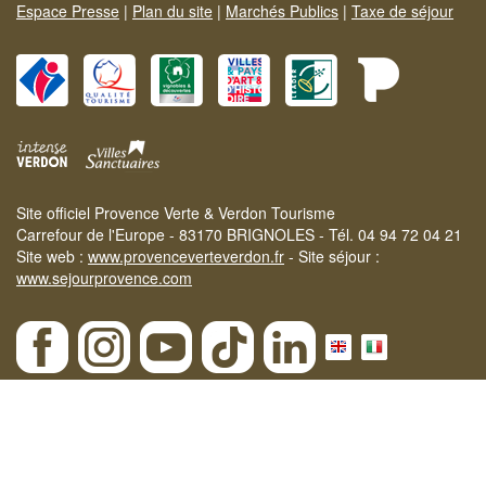
Espace Presse
|
Plan du site
|
Marchés Publics
|
Taxe de séjour
Site officiel Provence Verte & Verdon Tourisme
Carrefour de l'Europe - 83170 BRIGNOLES - Tél. 04 94 72 04 21
Site web :
www.provenceverteverdon.fr
- Site séjour :
www.sejourprovence.com
×
Notre
SÉLECTION D'ACTIVITÉS
pratiquables même en cas de
fermeture des massifs.