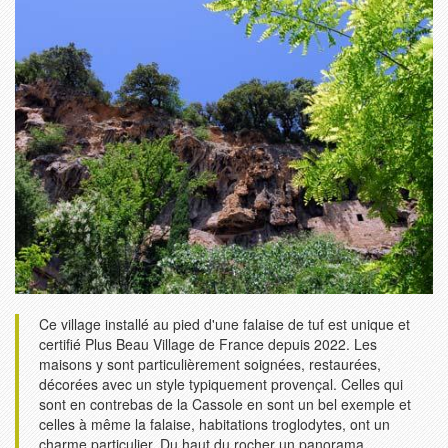
Ce village installé au pied d'une falaise de tuf est unique et
certifié Plus Beau Village de France depuis 2022. Les
maisons y sont particulièrement soignées, restaurées,
décorées avec un style typiquement provençal. Celles qui
sont en contrebas de la Cassole en sont un bel exemple et
celles à même la falaise, habitations troglodytes, ont un
charme particulier. Du haut du rocher un panorama