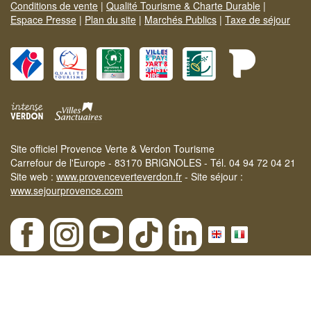
Conditions de vente
|
Qualité Tourisme & Charte Durable
|
Espace Presse
|
Plan du site
|
Marchés Publics
|
Taxe de séjour
Site officiel Provence Verte & Verdon Tourisme
Carrefour de l'Europe - 83170 BRIGNOLES - Tél. 04 94 72 04 21
Site web :
www.provenceverteverdon.fr
- Site séjour :
www.sejourprovence.com
×
Etat des massifs le 07-08-2026 :
ROUGE
| Notre
SÉLECTION