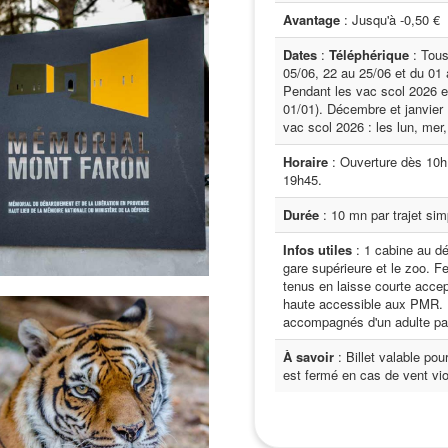
Avantage
: Jusqu'à -0,50 €
Dates
:
Téléphérique
: Tous
05/06, 22 au 25/06 et du 01
Pendant les vac scol 2026 et 
01/01). Décembre et janvier
vac scol 2026 : les lun, mer
Horaire
: Ouverture dès 10h.
19h45.
Durée
: 10 mn par trajet sim
Infos utiles
: 1 cabine au dé
gare supérieure et le zoo. F
tenus en laisse courte acce
haute accessible aux PMR. L
accompagnés d'un adulte pa
À savoir
: Billet valable pou
est fermé en cas de vent vio