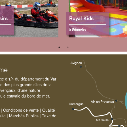
sirs
Royal Kids
à Brignoles
sme
cie d'1/4 du département du Var
e des plus grands sites de la
ovençaux, d'une nature
foule estivale du bord de mer.
|
Conditions de vente
|
Qualité
site
|
Marchés Publics
|
Taxe de