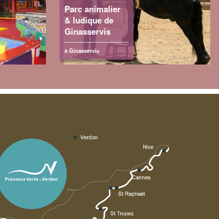
Parc animalier
& ludique de
Ginasservis
à Ginasservis