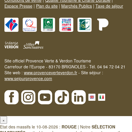
Conditions de vente
|
Qualité Tourisme & Charte Durable
|
Espace Presse
|
Plan du site
|
Marchés Publics
|
Taxe de séjour
Site officiel Provence Verte & Verdon Tourisme
Carrefour de l'Europe - 83170 BRIGNOLES - Tél. 04 94 72 04 21
Site web :
www.provenceverteverdon.fr
- Site séjour :
www.sejourprovence.com
×
Etat des massifs le 10-08-2026 :
ROUGE
| Notre
SÉLECTION