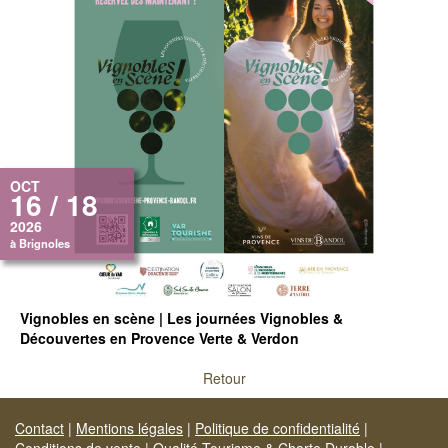
OCT
16 / 18
2026
à Brignoles
Vignobles en scène | Les journées Vignobles &
Découvertes en Provence Verte & Verdon
Retour
Contact
|
Mentions légales
|
Politique de confidentialité
|