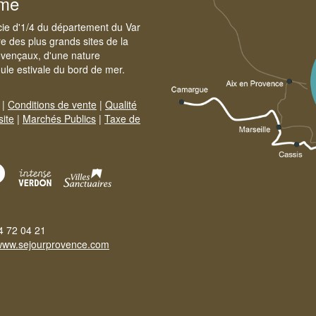
sme
cie d'1/4 du département du Var
e des plus grands sites de la
ovençaux, d'une nature
foule estivale du bord de mer.
|
Conditions de vente
|
Qualité
site
|
Marchés Publics
|
Taxe de
4 72 04 21
www.sejourprovence.com