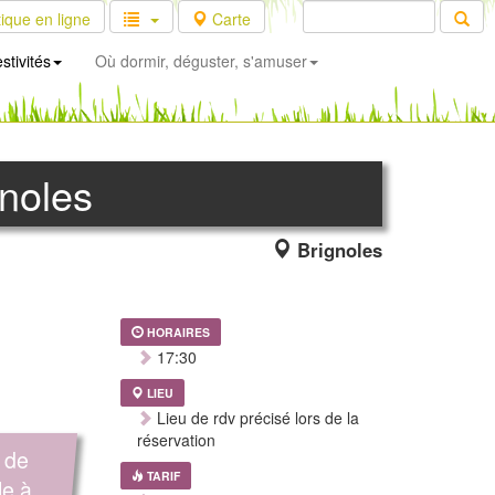
ique en ligne
Carte
stivités
Où dormir, déguster, s'amuser
gnoles
Brignoles
HORAIRES
17:30
LIEU
Lieu de rdv précisé lors de la
réservation
 de
TARIF
le à