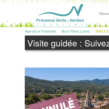
Découv
Agenda et Festivités
Bons Plans Loisirs
ANNULE -
Visite guidée : Suiv