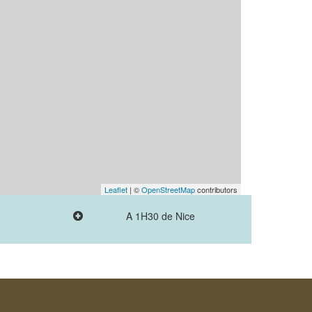
Leaflet
| ©
OpenStreetMap
contributors
A 1H30 de Nice