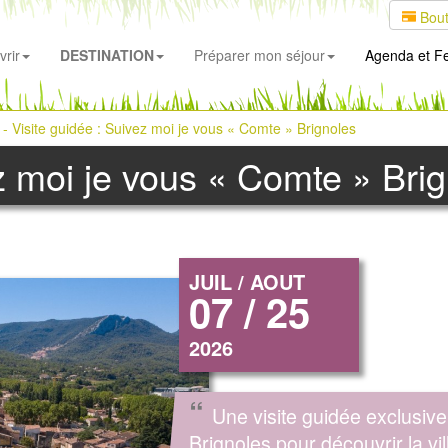
Bout
rir
DESTINATION
Préparer mon séjour
Agenda
et Fe
 Visite guidée : Suivez moi je vous « Comte » Brignoles
ez moi je vous « Comte » Bri
JUIL / AOUT
07 / 25
2026
“
Une visite guidée exclusive
Brignoles pour découvrir la vil