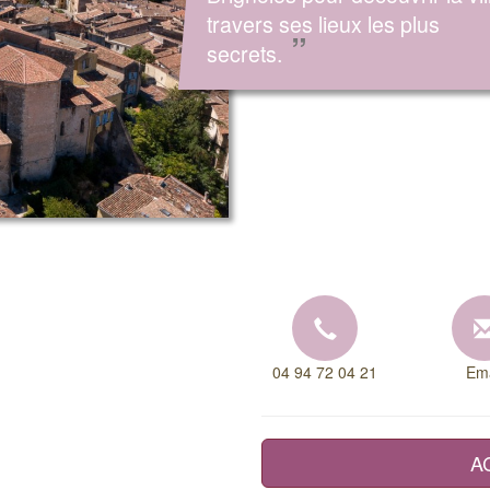
travers ses lieux les plus
”
secrets.
04 94 72 04 21
Ema
A