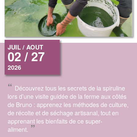
JUIL / AOUT
02 / 27
2026
“
Découvrez tous les secrets de la spiruline
lors d’une visite guidée de la ferme aux côtés
de Bruno : apprenez les méthodes de culture,
de récolte et de séchage artisanal, tout en
apprenant les bienfaits de ce super-
”
aliment.