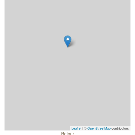
Leaflet
| ©
OpenStreetMap
contributors
Retour