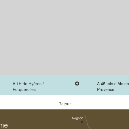
A 1H de Hyères /
A 45 min d'Aix-en
Porquerolles
Provence
Retour
sme