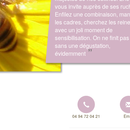
vous invite auprès de ses ruc
Enfilez une combinaison, man
les cadres, cherchez les reine
avec un joli moment de
sensibilisation. On ne finit pas
sans une dégustation,
”
évidemment
04 94 72 04 21
Ema