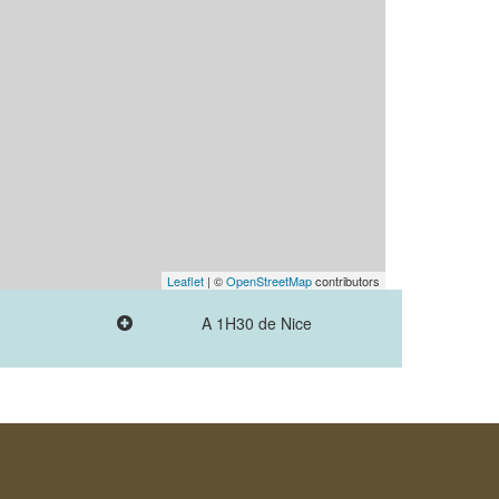
Leaflet
| ©
OpenStreetMap
contributors
A 1H30 de Nice