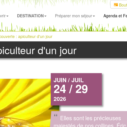
Bout
rir
DESTINATION
Préparer mon séjour
Agenda
et Fe
couverte : apiculteur d'un jour
iculteur d'un jour
JUIN / JUIL
24 / 29
2026
“
Elles sont les précieuses
majestés de nos collines. Éric