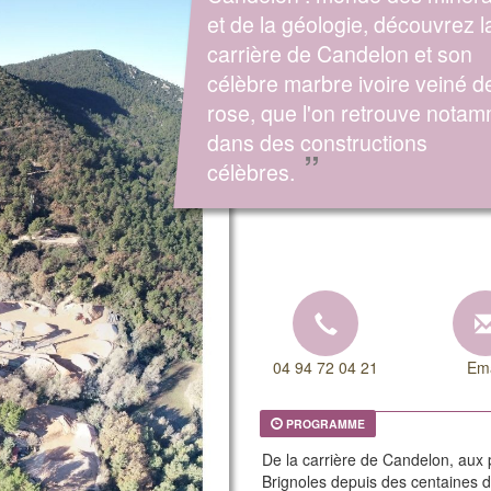
et de la géologie, découvrez l
carrière de Candelon et son
célèbre marbre ivoire veiné d
rose, que l'on retrouve nota
dans des constructions
”
célèbres.
04 94 72 04 21
Ema
PROGRAMME
De la carrière de Candelon, aux 
Brignoles depuis des centaines 