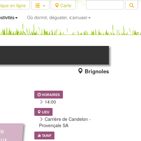
ique en ligne
Carte
stivités
Où dormir, déguster, s'amuser
Brignoles
HORAIRES
14:00
LIEU
Carrière de Candelon -
Provençale SA
de
TARIF
aux