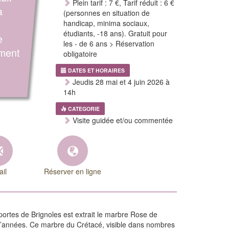
Plein tarif : 7 €, Tarif réduit : 6 €
a
(personnes en situation de
handicap, minima sociaux,
étudiants, -18 ans). Gratuit pour
e
les - de 6 ans > Réservation
mment
obligatoire
DATES ET HORAIRES
Jeudis 28 mai et 4 juin 2026 à
14h
CATEGORIE
Visite guidée et/ou commentée
il
Réserver en ligne
portes de Brignoles est extrait le marbre Rose de
d’années. Ce marbre du Crétacé, visible dans nombres