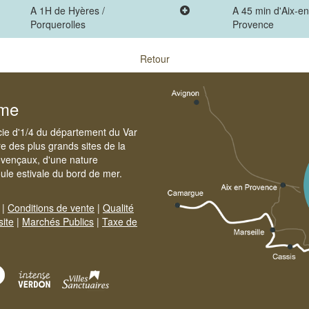
A 1H de Hyères /
A 45 min d'Aix-en
Porquerolles
Provence
Retour
sme
cie d'1/4 du département du Var
e des plus grands sites de la
ovençaux, d'une nature
foule estivale du bord de mer.
|
Conditions de vente
|
Qualité
site
|
Marchés Publics
|
Taxe de