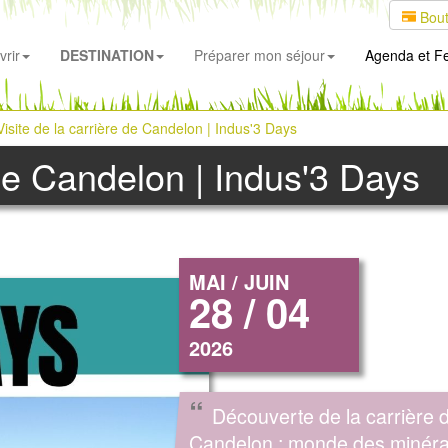
Bout
rir
DESTINATION
Préparer mon séjour
Agenda
et Fe
Visite de la carrière de Candelon | Indus'3 Days
 de Candelon | Indus'3 Days
MAI / JUIN
28 / 04
2026
“
Découverte de la carrière 
Candelon : monde des minér