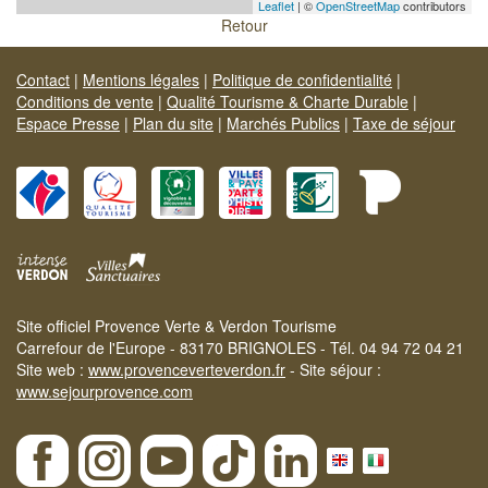
Leaflet
| ©
OpenStreetMap
contributors
Retour
Contact
|
Mentions légales
|
Politique de confidentialité
|
Conditions de vente
|
Qualité Tourisme & Charte Durable
|
Espace Presse
|
Plan du site
|
Marchés Publics
|
Taxe de séjour
Site officiel Provence Verte & Verdon Tourisme
Carrefour de l'Europe - 83170 BRIGNOLES - Tél. 04 94 72 04 21
Site web :
www.provenceverteverdon.fr
- Site séjour :
www.sejourprovence.com