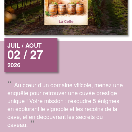
JUIL / AOUT
02 / 27
2026
“
Au cœur d’un domaine viticole, menez une
enquête pour retrouver une cuvée prestige
unique ! Votre mission : résoudre 5 énigmes
en explorant le vignoble et les recoins de la
cave, et en découvrant les secrets du
”
caveau.