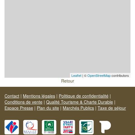
Leaflet
| ©
OpenStreetMap
contributors
Retour
Contact
|
Mentions légales
|
Politique de confidentialité
|
Conditions de vente
|
Qualité Tourisme & Charte Durable
|
Espace Presse
|
Plan du site
|
Marchés Publics
|
Taxe de séjour