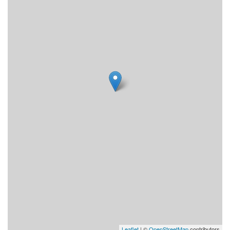
Leaflet
| ©
OpenStreetMap
contributors