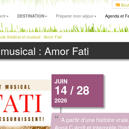
Bout
rir
DESTINATION
Préparer mon séjour
Agenda
et Fe
e théâtral et musical : Amor Fati
 musical : Amor Fati
JUIN
14 / 28
2026
“
A partir d'une histoire vraie
Anna C écrit et interprète l'his