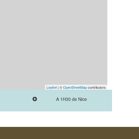
Leaflet
| ©
OpenStreetMap
contributors
A 1H30 de Nice