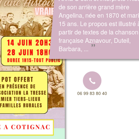
de son arrière grand mère
Angelina, née en 1870 et mar
15 ans. Le propos est illustré 
partir de textes de la chanson
française Aznavour, Duteil,
”
Barbara, ...
06 99 83 80 40