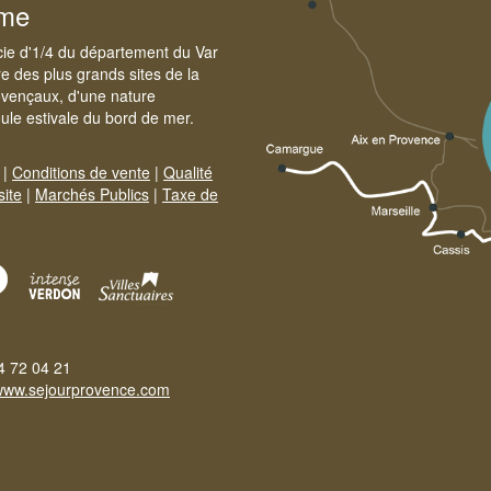
sme
cie d'1/4 du département du Var
e des plus grands sites de la
ovençaux, d'une nature
foule estivale du bord de mer.
|
Conditions de vente
|
Qualité
site
|
Marchés Publics
|
Taxe de
4 72 04 21
www.sejourprovence.com