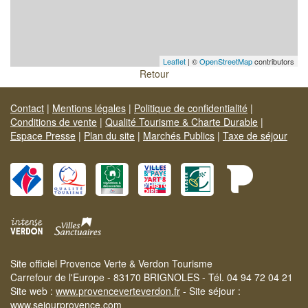
Leaflet
| ©
OpenStreetMap
contributors
Retour
Contact
|
Mentions légales
|
Politique de confidentialité
|
Conditions de vente
|
Qualité Tourisme & Charte Durable
|
Espace Presse
|
Plan du site
|
Marchés Publics
|
Taxe de séjour
Site officiel Provence Verte & Verdon Tourisme
Carrefour de l'Europe - 83170 BRIGNOLES - Tél. 04 94 72 04 21
Site web :
www.provenceverteverdon.fr
- Site séjour :
www.sejourprovence.com