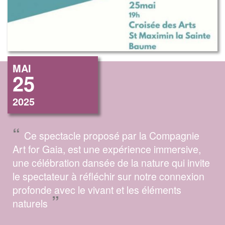
MAI
25
2025
“
Ce spectacle proposé par la Compagnie
Art for Gaia, est une expérience immersive,
une célébration dansée de la nature qui invite
le spectateur à réfléchir sur notre connexion
profonde avec le vivant et les éléments
”
naturels