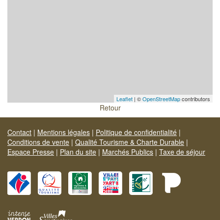
Leaflet
| ©
OpenStreetMap
contributors
Retour
Contact
|
Mentions légales
|
Politique de confidentialité
|
Conditions de vente
|
Qualité Tourisme & Charte Durable
|
Espace Presse
|
Plan du site
|
Marchés Publics
|
Taxe de séjour