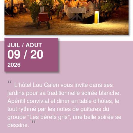
JUIL / AOUT
09 / 20
2026
“
L'hôtel Lou Calen vous invite dans ses
jardins pour sa traditionnelle soirée blanche.
Apéritif convivial et diner en table d'hôtes, le
tout rythmé par les notes de guitares du
groupe "Les bérets gris", une belle soirée se
”
dessine.