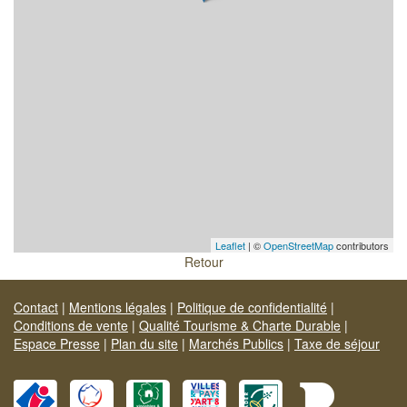
Leaflet
| ©
OpenStreetMap
contributors
Retour
Contact
|
Mentions légales
|
Politique de confidentialité
|
Conditions de vente
|
Qualité Tourisme & Charte Durable
|
Espace Presse
|
Plan du site
|
Marchés Publics
|
Taxe de séjour