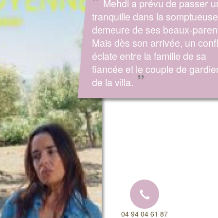
“
Mehdi a prévu de passer u
tranquille dans la somptueuse
demeure de ses beaux-parent
Mais dès son arrivée, un confl
éclate entre la famille de sa
fiancée et le couple de gardie
”
de la villa.
04 94 04 61 87