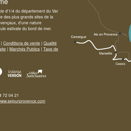
sme
cie d'1/4 du département du Var
e des plus grands sites de la
ovençaux, d'une nature
foule estivale du bord de mer.
|
Conditions de vente
|
Qualité
site
|
Marchés Publics
|
Taxe de
4 72 04 21
www.sejourprovence.com