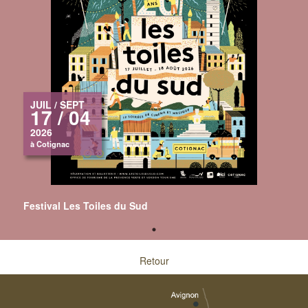
JUIL / SEPT
17 / 04
2026
à Cotignac
Festival Les Toiles du Sud
Retour