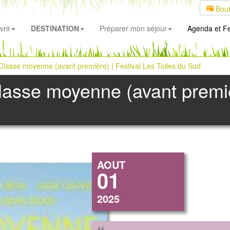
Bout
rir
DESTINATION
Préparer mon séjour
Agenda
et Fe
: Classe moyenne (avant première) | Festival Les Toiles du Sud
Classe moyenne (avant premiè
AOUT
01
2025